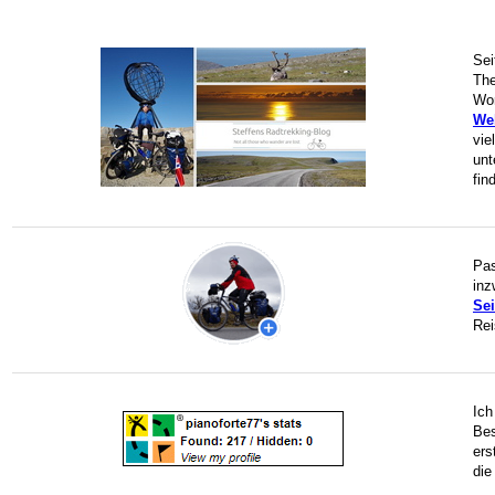
Sei
The
Wor
We
vie
unt
fin
Pas
inz
Sei
Rei
Ich
Bes
ers
die