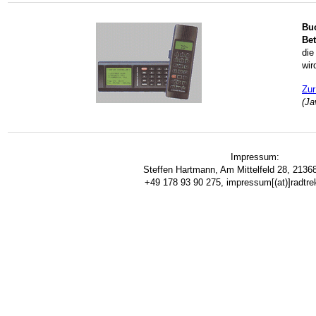
Bu
Be
die
wir
Zur
(Ja
Impressum:
Steffen Hartmann, Am Mittelfeld 28, 2136
+49 178 93 90 275, impressum[(at)]radtre